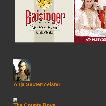
Musiker
Anja Sautermeister
The County Boys