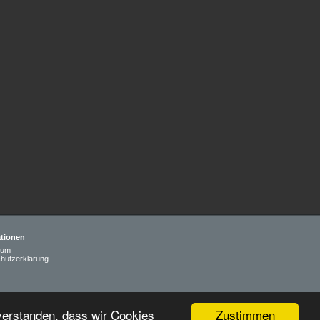
ationen
sum
hutzerklärung
Zustimmen
nverstanden, dass wir Cookies