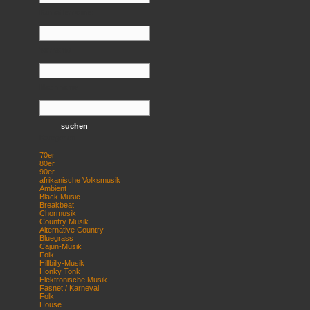
Künstlername:
Vorname:
Nachname:
Kategorien
70er
80er
90er
afrikanische Volksmusik
Ambient
Black Music
Breakbeat
Chormusik
Country Musik
Alternative Country
Bluegrass
Cajun-Musik
Folk
Hillbilly-Musik
Honky Tonk
Elektronische Musik
Fasnet / Karneval
Folk
House